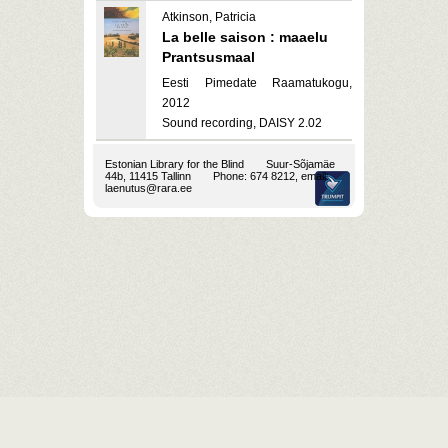
Atkinson, Patricia
La belle saison : maaelu
Prantsusmaal
Eesti Pimedate Raamatukogu,
2012
Sound recording, DAISY 2.02
Estonian Library for the Blind
Suur-Sõjamäe
44b, 11415 Tallinn
Phone: 674 8212, email:
laenutus@rara.ee