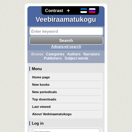
Contrast
Veebiraamatukogu
Advanced search
Browse:
Categories
Authors
Narrators
Publishers
Subject words
Menu
Home page
New books
New periodicals
Top downloads
Last viewed
About Veebiraamatukogu
Log in