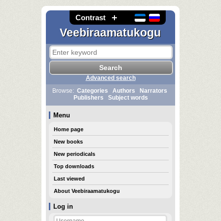
Contrast
Veebiraamatukogu
Advanced search
Browse:
Categories
Authors
Narrators
Publishers
Subject words
Menu
Home page
New books
New periodicals
Top downloads
Last viewed
About Veebiraamatukogu
Log in