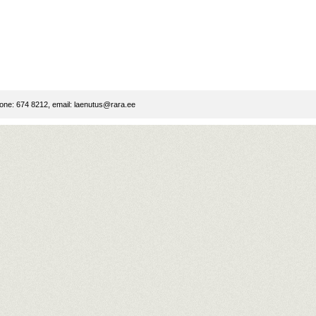
ne: 674 8212, email:
laenutus@rara.ee