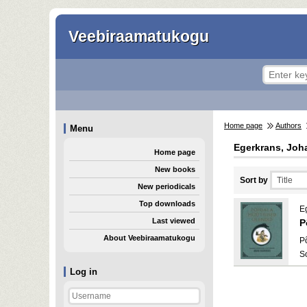
Veebiraamatukogu
Home page
Authors
Menu
Egerkrans, Joh
Home page
New books
Sort by
New periodicals
Top downloads
E
Last viewed
P
About Veebiraamatukogu
P
S
Log in