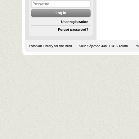
User registration
Forgot password?
Estonian Library for the Blind
Suur-Sõjamäe 44b, 11415 Tallinn
Pho