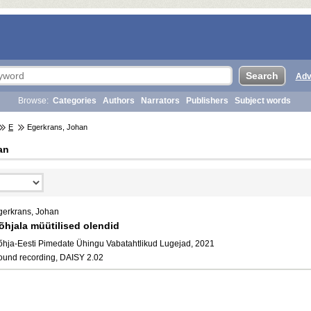
Adv
Browse:
Categories
Authors
Narrators
Publishers
Subject words
E
Egerkrans, Johan
an
gerkrans, Johan
õhjala müütilised olendid
õhja-Eesti Pimedate Ühingu Vabatahtlikud Lugejad, 2021
ound recording, DAISY 2.02