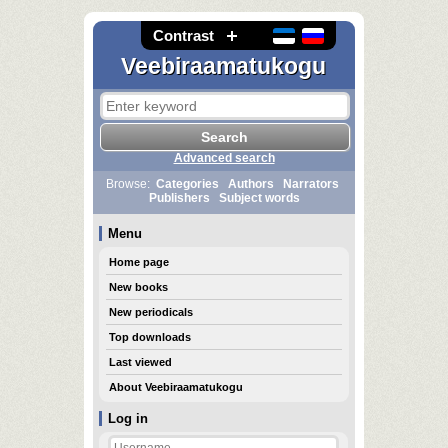
Contrast
Veebiraamatukogu
Advanced search
Browse:
Categories
Authors
Narrators
Publishers
Subject words
Menu
Home page
New books
New periodicals
Top downloads
Last viewed
About Veebiraamatukogu
Log in