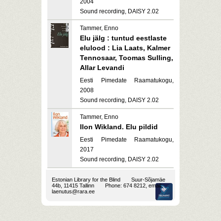
2004
Sound recording, DAISY 2.02
Tammer, Enno
Elu jälg : tuntud eestlaste
elulood : Lia Laats, Kalmer
Tennosaar, Toomas Sulling,
Allar Levandi
Eesti Pimedate Raamatukogu,
2008
Sound recording, DAISY 2.02
Tammer, Enno
Ilon Wikland. Elu pildid
Eesti Pimedate Raamatukogu,
2017
Sound recording, DAISY 2.02
Estonian Library for the Blind
Suur-Sõjamäe
44b, 11415 Tallinn
Phone: 674 8212, email:
laenutus@rara.ee