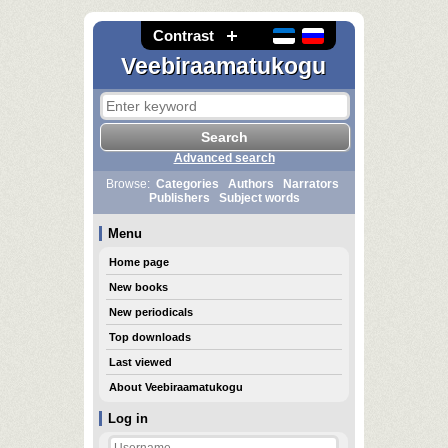
Contrast
Veebiraamatukogu
Advanced search
Browse:
Categories
Authors
Narrators
Publishers
Subject words
Menu
Home page
New books
New periodicals
Top downloads
Last viewed
About Veebiraamatukogu
Log in