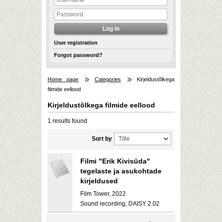
User registration
Forgot password?
Home page
Categories
Kirjeldustõlkega
filmide eellood
Kirjeldustõlkega filmide eellood
1 results found
Sort by
Filmi "Erik Kivisüda"
tegelaste ja asukohtade
kirjeldused
Film Tower, 2022
Sound recording, DAISY 2.02