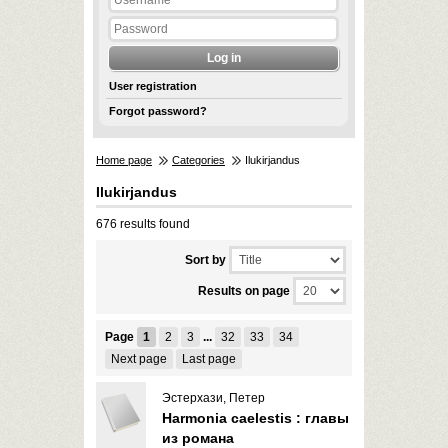
User registration
Forgot password?
Home page
Categories
Ilukirjandus
Ilukirjandus
676 results found
Sort by
Results on page
Page
1
2
3
...
32
33
34
Next page
Last page
Эстерхази, Петер
Harmonia caelestis : главы
из романа