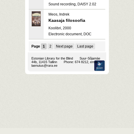
Sound recording, DAISY 2.02
Meos, Indrek
Kaasaja filosoofia
Koolibri, 2000
Electronic document, DOC
Page
1
2
Next page
Last page
Estonian Library for the Blind
Suur-Sõjamäe
44b, 11415 Tallinn
Phone: 674 8212, email:
laenutus@rara.ee