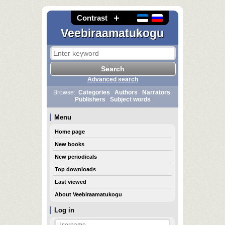
Contrast
Veebiraamatukogu
Advanced search
Browse:
Categories
Authors
Narrators
Publishers
Subject words
Menu
Home page
New books
New periodicals
Top downloads
Last viewed
About Veebiraamatukogu
Log in