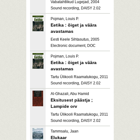
Vabatahtlikud Lugejad, 2004
Sound recording, DAISY 2.02
Pojman, Louis P.
Eetika : õiget ja väära
avastamas
Eesti Keele Sihtasutus, 2005
Electronic document, DOC
Pojman, Louis P.
Eetika : õiget ja väära
avastamas
Tartu Ülikooli Raamatukogu, 2011
Sound recording, DAISY 2.02
Al-Ghazali, Abu Hamid
Eksitusest päästja ;
Lampide orv
Tartu Ülikooli Raamatukogu, 2011
Sound recording, DAISY 2.02
Tammsalu, Jaan
Elukaar