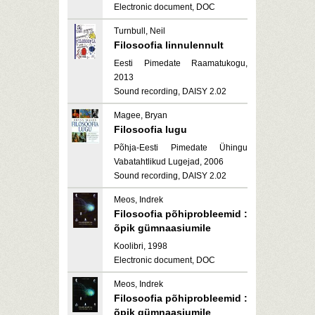
Electronic document, DOC
Turnbull, Neil
Filosoofia linnulennult
Eesti Pimedate Raamatukogu,
2013
Sound recording, DAISY 2.02
Magee, Bryan
Filosoofia lugu
Põhja-Eesti Pimedate Ühingu
Vabatahtlikud Lugejad, 2006
Sound recording, DAISY 2.02
Meos, Indrek
Filosoofia põhiprobleemid :
õpik gümnaasiumile
Koolibri, 1998
Electronic document, DOC
Meos, Indrek
Filosoofia põhiprobleemid :
õpik gümnaasiumile