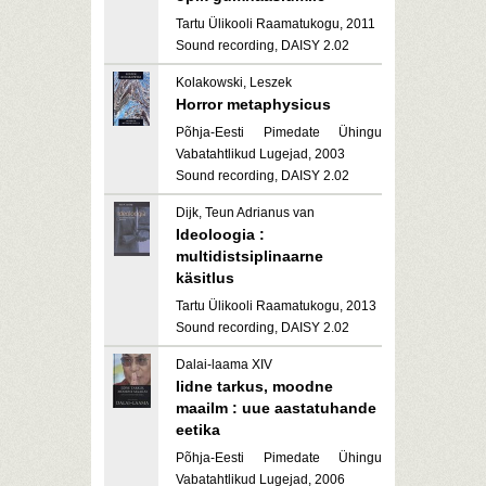
Tartu Ülikooli Raamatukogu, 2011
Sound recording, DAISY 2.02
Kolakowski, Leszek
Horror metaphysicus
Põhja-Eesti Pimedate Ühingu
Vabatahtlikud Lugejad, 2003
Sound recording, DAISY 2.02
Dijk, Teun Adrianus van
Ideoloogia :
multidistsiplinaarne
käsitlus
Tartu Ülikooli Raamatukogu, 2013
Sound recording, DAISY 2.02
Dalai-laama XIV
Iidne tarkus, moodne
maailm : uue aastatuhande
eetika
Põhja-Eesti Pimedate Ühingu
Vabatahtlikud Lugejad, 2006