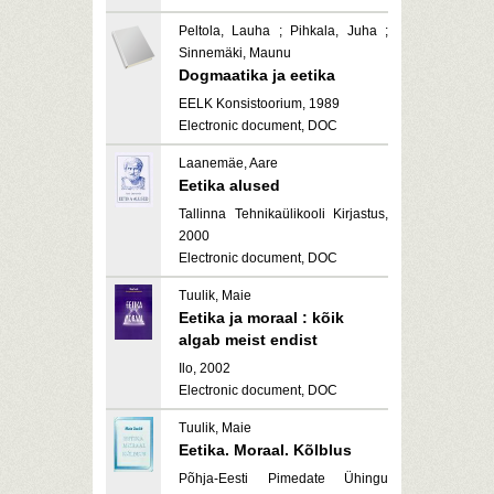
Peltola, Lauha ; Pihkala, Juha ;
Sinnemäki, Maunu
Dogmaatika ja eetika
EELK Konsistoorium, 1989
Electronic document, DOC
Laanemäe, Aare
Eetika alused
Tallinna Tehnikaülikooli Kirjastus,
2000
Electronic document, DOC
Tuulik, Maie
Eetika ja moraal : kõik
algab meist endist
Ilo, 2002
Electronic document, DOC
Tuulik, Maie
Eetika. Moraal. Kõlblus
Põhja-Eesti Pimedate Ühingu