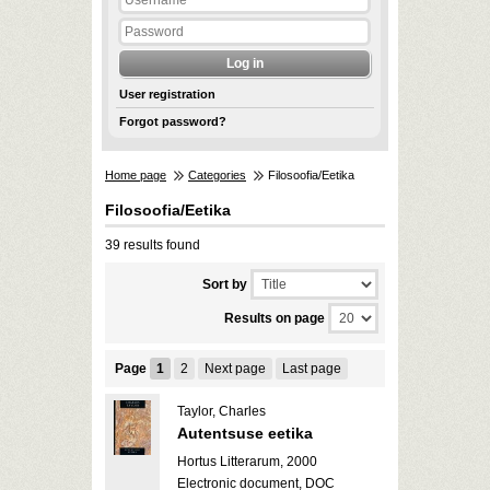
User registration
Forgot password?
Home page
Categories
Filosoofia/Eetika
Filosoofia/Eetika
39 results found
Sort by
Results on page
Page
1
2
Next page
Last page
Taylor, Charles
Autentsuse eetika
Hortus Litterarum, 2000
Electronic document, DOC