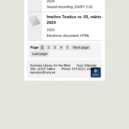
2024
Sound recording, DAISY 2.02
Imeline Teadus nr. 03, märts
2024
2024
Electronic document, HTML
Page
1
2
3
4
5
Next page
Last page
Estonian Library for the Blind
Suur-Sõjamäe
44b, 11415 Tallinn
Phone: 674 8212, email:
laenutus@rara.ee