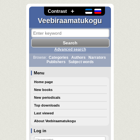
Contrast
Veebiraamatukogu
Advanced search
Browse:
Categories
Authors
Narrators
Publishers
Subject words
Menu
Home page
New books
New periodicals
Top downloads
Last viewed
About Veebiraamatukogu
Log in