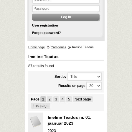
User registration
Forgot password?
Home page
Categories
Imeline Teadus
Imeline Teadus
87 results found
Sort by
Results on page
Page
1
2
3
4
5
Next page
Last page
Imeline Teadus nr. 01,
jaanuar 2023
2023