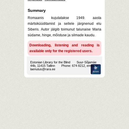
Summary
Romaanis kujutatakse 1949. aasta
märtsiküüditamist ja sellele järgnenud elu
Siberis. Autor jälgib toimunut talunaise Maria
südame, hinge, mõistuse ja silmade kaudu.
Downloading, listening and reading is
available only for the registered users.
Estonian Library for the Blind
Suur-Sõjamäe
44b, 11415 Tallinn
Phone: 674 8212, email:
laenutus@rara.ee