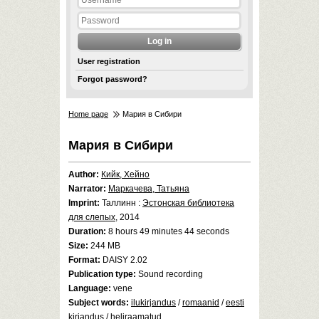
User registration
Forgot password?
Home page
Мария в Сибири
Мария в Сибири
Author:
Кийк, Хейно
Narrator:
Маркачева, Татьяна
Imprint:
Таллинн :
Эстонская библиотека
для слепых
, 2014
Duration:
8 hours 49 minutes 44 seconds
Size:
244 MB
Format:
DAISY 2.02
Publication type:
Sound recording
Language:
vene
Subject words:
ilukirjandus
/
romaanid
/
eesti
kirjandus
/
heliraamatud