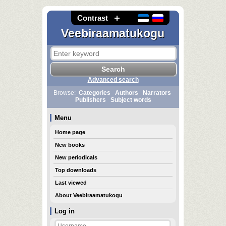
Contrast
Veebiraamatukogu
Advanced search
Browse:
Categories
Authors
Narrators
Publishers
Subject words
Menu
Home page
New books
New periodicals
Top downloads
Last viewed
About Veebiraamatukogu
Log in