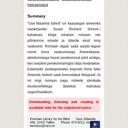
heliraamatud
Summary
"Uue Maailma tütred" on kaasaegse ameerika
naiskirjaniku Susan Richard Shreve`i
kaheksas, kõige edukam romaan viie
põlvkonna emade ja tütarde elust ning
saatusest. Romaan algab sada aastat tagasi
noore Anna saabumisega Ameerikasse,
abiellumisega heast perekonnast pärit arstiga,
kes seejärel perekonnaringist välja heidetakse.
Edasiseks peategelaseks kujuneb Anna tütar
Amanda, kellest saab tunnustatud fotograaf. Ja
nii ongi romaan nagu rohkete värvikate
eluülesvõtetega täidetud mahukas
suguvõsaalbum.
Downloading, listening and reading is
available only for the registered users.
Estonian Library for the Blind
Suur-Sõjamäe
44b, 11415 Tallinn
Phone: 674 8212, email:
laenutus@rara.ee