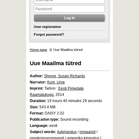
User registration
Forgot password?
Home page
Uue Maailma tütred
Uue Maailma tütred
Author:
Shreve, Susan Richards
Narrator:
Koni, Urve
Imprint:
Tallinn :
Eesti Pimedate
Raamatukogu
, 2014
Duration:
19 hours 40 minutes 29 seconds
Size:
543.4 MB
Format:
DAISY 2.02
Publication type:
Sound recording
Language:
eesti
Subject words:
ilukirjandus
/
romaanid
/
perekonnaromaanid
/
ameerika kirjandus
/