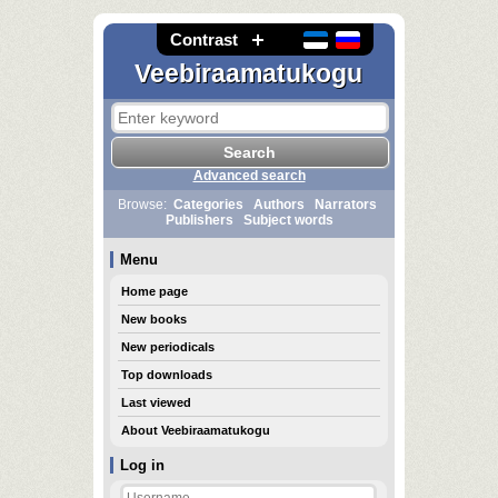
Contrast
Veebiraamatukogu
Advanced search
Browse:
Categories
Authors
Narrators
Publishers
Subject words
Menu
Home page
New books
New periodicals
Top downloads
Last viewed
About Veebiraamatukogu
Log in