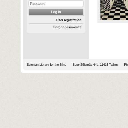
User registration
Forgot password?
Estonian Library for the Blind
Suur-Sõjamäe 44b, 11415 Tallinn
Pho