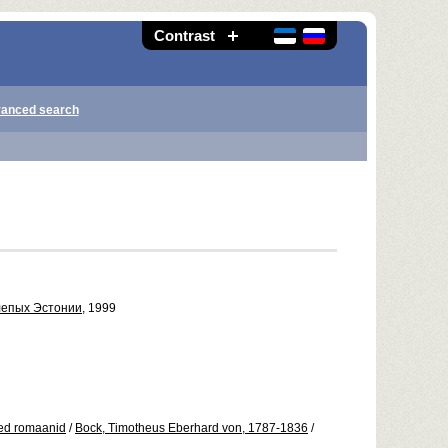
Contrast
anced search
лепых Эстонии
, 1999
sed romaanid
/
Bock, Timotheus Eberhard von, 1787-1836
/