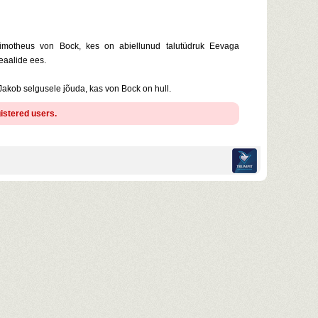
Timotheus von Bock, kes on abiellunud talutüdruk Eevaga
eaalide ees.
Jakob selgusele jõuda, kas von Bock on hull.
gistered users.