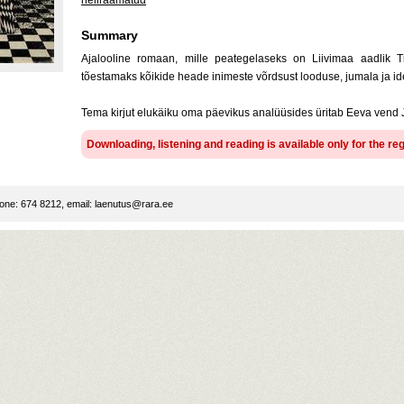
heliraamatud
Summary
Ajalooline romaan, mille peategelaseks on Liivimaa aadlik 
tõestamaks kõikide heade inimeste võrdsust looduse, jumala ja id
Tema kirjut elukäiku oma päevikus analüüsides üritab Eeva vend 
Downloading, listening and reading is available only for the re
ne: 674 8212, email:
laenutus@rara.ee