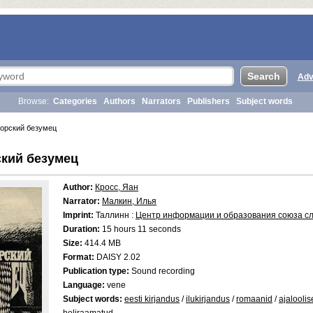
Adv
Browse:
Categories
Authors
Narrators
Publishers
Subject words
орский безумец
кий безумец
Author:
Кросс, Яан
Narrator:
Малкин, Илья
Imprint:
Таллинн :
Центр информации и образования союза с
Duration:
15 hours 11 seconds
Size:
414.4 MB
Format:
DAISY 2.02
Publication type:
Sound recording
Language:
vene
Subject words:
eesti kirjandus
/
ilukirjandus
/
romaanid
/
ajalooli