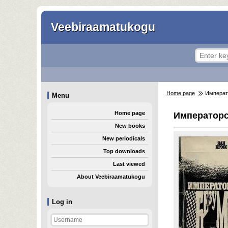
Veebiraamatukogu
Home page
Императ
Menu
Home page
Императорс
New books
New periodicals
Top downloads
Last viewed
About Veebiraamatukogu
Log in