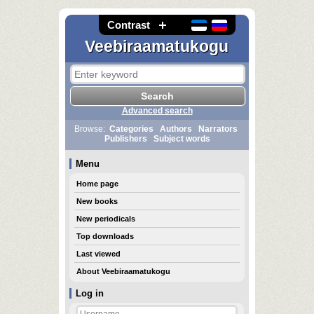
Contrast
Veebiraamatukogu
Advanced search
Browse:
Categories
Authors
Narrators
Publishers
Subject words
Menu
Home page
New books
New periodicals
Top downloads
Last viewed
About Veebiraamatukogu
Log in