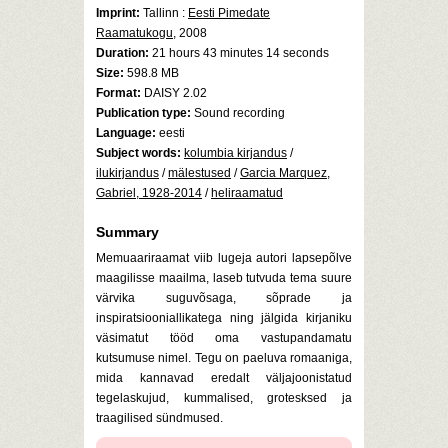
Imprint:
Tallinn :
Eesti Pimedate
Raamatukogu
, 2008
Duration:
21 hours 43 minutes 14 seconds
Size:
598.8 MB
Format:
DAISY 2.02
Publication type:
Sound recording
Language:
eesti
Subject words:
kolumbia kirjandus
/
ilukirjandus
/
mälestused
/
Garcia Marquez,
Gabriel, 1928-2014
/
heliraamatud
Summary
Memuaariraamat viib lugeja autori lapsepõlve
maagilisse maailma, laseb tutvuda tema suure
värvika suguvõsaga, sõprade ja
inspiratsiooniallikatega ning jälgida kirjaniku
väsimatut tööd oma vastupandamatu
kutsumuse nimel. Tegu on paeluva romaaniga,
mida kannavad eredalt väljajoonistatud
tegelaskujud, kummalised, grotesksed ja
traagilised sündmused.