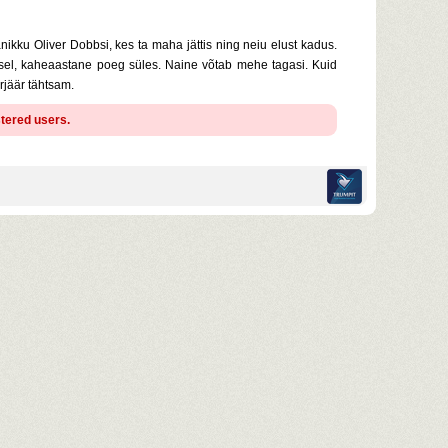
ikku Oliver Dobbsi, kes ta maha jättis ning neiu elust kadus.
ksel, kaheaastane poeg süles. Naine võtab mehe tagasi. Kuid
rjäär tähtsam.
stered users.