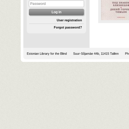
User registration
Forgot password?
Estonian Library for the Blind
Suur-Sõjamäe 44b, 11415 Tallinn
Pho