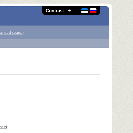
Contrast
anced search
atud