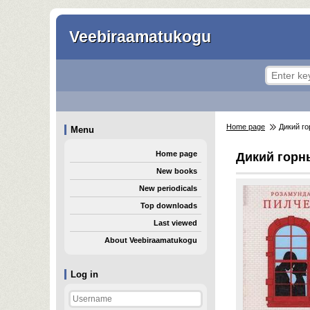
Veebiraamatukogu
Home page
Дикий го
Menu
Home page
Дикий горн
New books
New periodicals
Top downloads
Last viewed
About Veebiraamatukogu
Log in