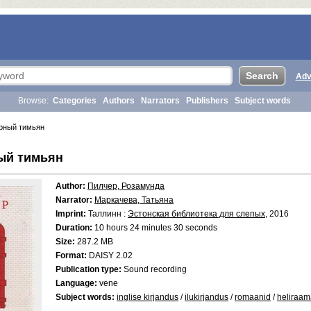
Adv
Browse:
Categories
Authors
Narrators
Publishers
Subject words
рный тимьян
ый тимьян
Author:
Пилчер, Розамунда
Narrator:
Маркачева, Татьяна
Imprint:
Таллинн :
Эстонская библиотека для слепых
, 2016
Duration:
10 hours 24 minutes 30 seconds
Size:
287.2 MB
Format:
DAISY 2.02
Publication type:
Sound recording
Language:
vene
Subject words:
inglise kirjandus
/
ilukirjandus
/
romaanid
/
heliraam