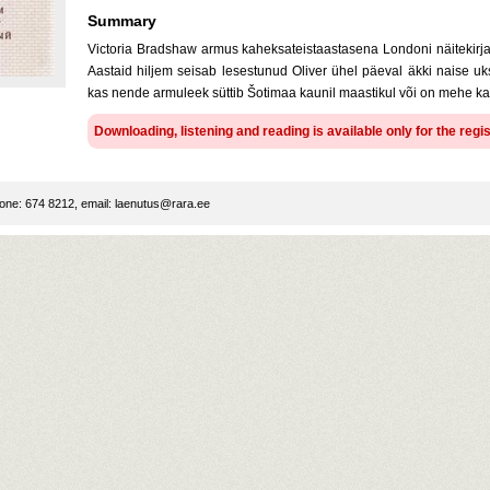
Summary
Victoria Bradshaw armus kaheksateistaastasena Londoni näitekirjan
Aastaid hiljem seisab lesestunud Oliver ühel päeval äkki naise u
kas nende armuleek süttib Šotimaa kaunil maastikul või on mehe ka
Downloading, listening and reading is available only for the regi
ne: 674 8212, email:
laenutus@rara.ee