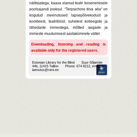
näitlejatega, kaasa elanud teatri teisenemisele
poolsajandi jooksul. "Terpsichore tiiva alla" on
kogutud meenutused lapsepõlvekodust ja
kooliteest, teatritööst, suhetest kolleegide ja
lähedaste inimestega, mõtted aegade ja
inimeste muutumisest aastakümnete vältel.
Downloading, listening and reading is
available only for the registered users.
Estonian Library for the Blind
Suur-Sõjamäe
44b, 11415 Tallinn
Phone: 674 8212, email:
laenutus@rara.ee