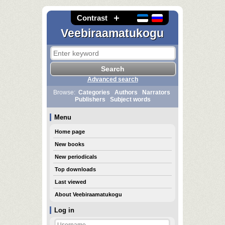
Contrast
Veebiraamatukogu
Advanced search
Browse:
Categories
Authors
Narrators
Publishers
Subject words
Menu
Home page
New books
New periodicals
Top downloads
Last viewed
About Veebiraamatukogu
Log in