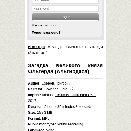
User registration
Forgot password?
Home page
Загадка великого князя Ольгерда
(Альгирдаса)
Загадка великого князя
Ольгерда (Альгирдаса)
Author:
Озеров, Григорий
Narrator:
Бочаров, Евгений
Imprint:
Vilnius :
Lietuvos akluju biblioteka
,
2017
Duration:
5 hours 39 minutes 8 seconds
Size:
155.3 MB
Format:
MP3
Publication type:
Sound recording
Language:
vene