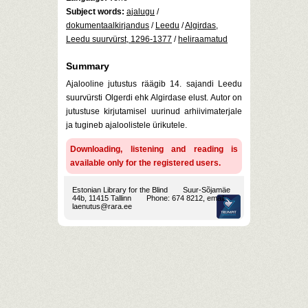
Subject words:
ajalugu
/
dokumentaalkirjandus
/
Leedu
/
Algirdas,
Leedu suurvürst, 1296-1377
/
heliraamatud
Summary
Ajalooline jutustus räägib 14. sajandi Leedu
suurvürsti Olgerdi ehk Algirdase elust. Autor on
jutustuse kirjutamisel uurinud arhiivimaterjale
ja tugineb ajaloolistele ürikutele.
Downloading, listening and reading is
available only for the registered users.
Estonian Library for the Blind
Suur-Sõjamäe
44b, 11415 Tallinn
Phone: 674 8212, email:
laenutus@rara.ee