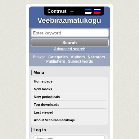
Contrast
Veebiraamatukogu
Advanced search
Browse:
Categories
Authors
Narrators
Publishers
Subject words
Menu
Home page
New books
New periodicals
Top downloads
Last viewed
About Veebiraamatukogu
Log in