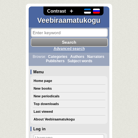
Contrast
Veebiraamatukogu
Advanced search
Browse:
Categories
Authors
Narrators
Publishers
Subject words
Menu
Home page
New books
New periodicals
Top downloads
Last viewed
About Veebiraamatukogu
Log in