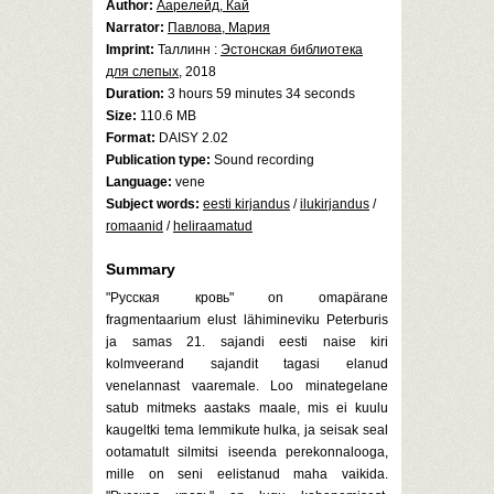
Author:
Аарелейд, Кай
Narrator:
Павлова, Мария
Imprint:
Таллинн :
Эстонская библиотека
для слепых
, 2018
Duration:
3 hours 59 minutes 34 seconds
Size:
110.6 MB
Format:
DAISY 2.02
Publication type:
Sound recording
Language:
vene
Subject words:
eesti kirjandus
/
ilukirjandus
/
romaanid
/
heliraamatud
Summary
"Русская кровь" on omapärane
fragmentaarium elust lähimineviku Peterburis
ja samas 21. sajandi eesti naise kiri
kolmveerand sajandit tagasi elanud
venelannast vaaremale. Loo minategelane
satub mitmeks aastaks maale, mis ei kuulu
kaugeltki tema lemmikute hulka, ja seisak seal
ootamatult silmitsi iseenda perekonnalooga,
mille on seni eelistanud maha vaikida.