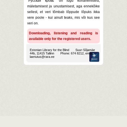
"Русская кровь" on lugu kohanemisest,
mäletamisest ja unustamisest, aga ennekõike
sellest, et veri tõmbab lõppude lõpuks ikka
vere poole - kui ainult teaks, mis või kus see
veri on.
Downloading, listening and reading is
available only for the registered users.
Estonian Library for the Blind
Suur-Sõjamäe
44b, 11415 Tallinn
Phone: 674 8212, email:
laenutus@rara.ee