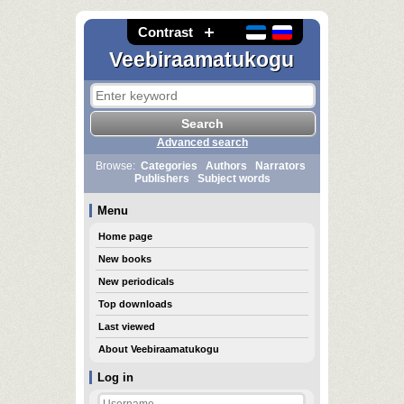
Contrast
Veebiraamatukogu
Advanced search
Browse:
Categories
Authors
Narrators
Publishers
Subject words
Menu
Home page
New books
New periodicals
Top downloads
Last viewed
About Veebiraamatukogu
Log in