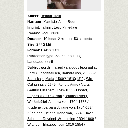
Author:
Reinart, Heili
Narrator:
Margiste, Anne-Reet
Imprint:
Tallinn :
Eesti Pimedate
Raamatukogu
, 2020
Duration:
10 hours 2 minutes 53 seconds
Size:
277.2 MB
Format:
DAISY 2.02
Publication type:
Sound recording
Language:
eesti
Subject words:
naised
/
ajalugu
/
biograafiad
/
Eesti
/
Tiesenhausen, Barbara von, ?-1553?
/
Staritskaja, Maria, 1560?-1610(13)?
/
Wick,
Catharina, ?-1649
/
Kongla Anne
/
Mara,
Gertrud Elisabeth, 1749-1833
/
Liphart,
Euphrosine Ulrika von
/
Braunschweig-
Wolfenbüttel, Augusta von, 1764-1788
/
Krüdener, Barbara Juliane von, 1764-1824
/
Kügelgen, Helene Marie von, 1774-1842
/
Schröder-Devrient, Wilhelmine, 1804-1860
/
Wrangell, Elisabeth von, 1810-1854
/