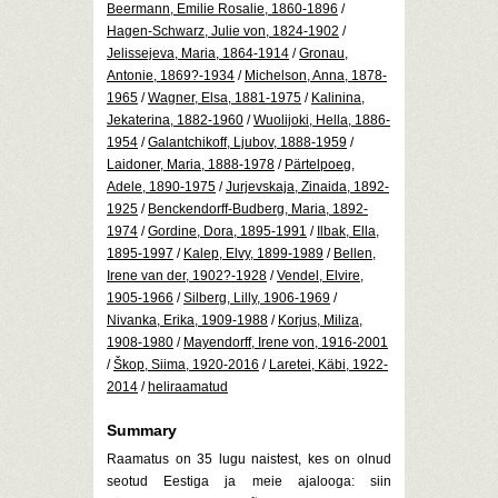
Beermann, Emilie Rosalie, 1860-1896
/
Hagen-Schwarz, Julie von, 1824-1902
/
Jelissejeva, Maria, 1864-1914
/
Gronau,
Antonie, 1869?-1934
/
Michelson, Anna, 1878-
1965
/
Wagner, Elsa, 1881-1975
/
Kalinina,
Jekaterina, 1882-1960
/
Wuolijoki, Hella, 1886-
1954
/
Galantchikoff, Ljubov, 1888-1959
/
Laidoner, Maria, 1888-1978
/
Pärtelpoeg,
Adele, 1890-1975
/
Jurjevskaja, Zinaida, 1892-
1925
/
Benckendorff-Budberg, Maria, 1892-
1974
/
Gordine, Dora, 1895-1991
/
Ilbak, Ella,
1895-1997
/
Kalep, Elvy, 1899-1989
/
Bellen,
Irene van der, 1902?-1928
/
Vendel, Elvire,
1905-1966
/
Silberg, Lilly, 1906-1969
/
Nivanka, Erika, 1909-1988
/
Korjus, Miliza,
1908-1980
/
Mayendorff, Irene von, 1916-2001
/
Škop, Siima, 1920-2016
/
Laretei, Käbi, 1922-
2014
/
heliraamatud
Summary
Raamatus on 35 lugu naistest, kes on olnud
seotud Eestiga ja meie ajalooga: siin