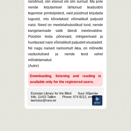
sündinud, siin elanud või siin surnud. Ma pole
nende kirjutamisel lähtunud teadustöö
tegemise printsiipidest, vaid püüdnud kirjutada
lugusid, mis kõnetaksid võimalikult paljusid
naisi. Need on meelelahutuslikud lood, nende
kangelannade valik täiesti meelevaldne.
Püüdsin leida põnevaid, intrigeerivaid ja
huvitavaid naisi võimalikult paljudelt elualadelt.
Nii nagu naised iseloomult ikka, on mõnedki
vastuolulised ja nende teod vahel
mõistetamatud.
(Autor)
Downloading, listening and reading is
available only for the registered users.
Estonian Library for the Blind
Suur-Sõjamäe
44b, 11415 Tallinn
Phone: 674 8212, email:
laenutus@rara.ee