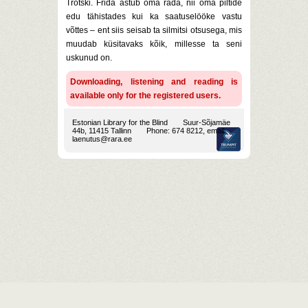
Trotski. Frida astub oma rada, nii oma piltide
edu tähistades kui ka saatuselööke vastu
võttes – ent siis seisab ta silmitsi otsusega, mis
muudab küsitavaks kõik, millesse ta seni
uskunud on.
Downloading, listening and reading is
available only for the registered users.
Estonian Library for the Blind
Suur-Sõjamäe
44b, 11415 Tallinn
Phone: 674 8212, email:
laenutus@rara.ee