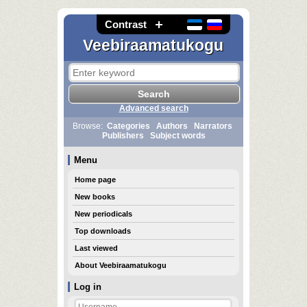
Contrast
Veebiraamatukogu
Advanced search
Browse:
Categories
Authors
Narrators
Publishers
Subject words
Menu
Home page
New books
New periodicals
Top downloads
Last viewed
About Veebiraamatukogu
Log in