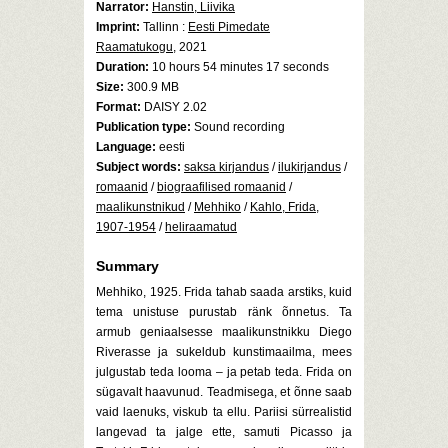
Narrator:
Hanstin, Liivika
Imprint:
Tallinn :
Eesti Pimedate
Raamatukogu
, 2021
Duration:
10 hours 54 minutes 17 seconds
Size:
300.9 MB
Format:
DAISY 2.02
Publication type:
Sound recording
Language:
eesti
Subject words:
saksa kirjandus
/
ilukirjandus
/
romaanid
/
biograafilised romaanid
/
maalikunstnikud
/
Mehhiko
/
Kahlo, Frida,
1907-1954
/
heliraamatud
Summary
Mehhiko, 1925. Frida tahab saada arstiks, kuid
tema unistuse purustab ränk õnnetus. Ta
armub geniaalsesse maalikunstnikku Diego
Riverasse ja sukeldub kunstimaailma, mees
julgustab teda looma – ja petab teda. Frida on
sügavalt haavunud. Teadmisega, et õnne saab
vaid laenuks, viskub ta ellu. Pariisi sürrealistid
langevad ta jalge ette, samuti Picasso ja