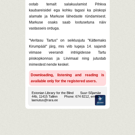
ootab temalt salakuulamist Pihkva
kaubareisidel ega kohku tagasi ka piiskopi
alamate ja Markuse lähedaste ründamisest.
Markuse osaks saab lootusetuna näiv
vastasseis orduga.
"Veritasu Tartus" on seiklusjutu "Kättemaks
Kirumpääl" järg, mis viib lugeja 14. sajandi
viimase veerandi intriigidesse Tartu
piiskopkonnas ja Liivimaal ning jutustab
inimestest nende keskel.
Downloading, listening and reading is
available only for the registered users.
Estonian Library for the Blind
Suur-Sõjamäe
44b, 11415 Tallinn
Phone: 674 8212, email:
laenutus@rara.ee