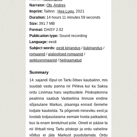
Narrator:
Ots, Andres
Imprint:
Tallinn :
Hea Lugu
, 2021
Duration:
14 hours 11 minutes 59 seconds
Size:
391.7 MB
Format:
DAISY 2.02
Publication type:
Sound recording
Language:
eesti
Subject words:
eesti kirjandus
/
ilukirjandus
/
romaanid
/
ajaloolised romaanid
/
seiklusromaanid
/
heliraamatud
Summary
14. sajandi lõpul on Tartu õitsev kaubalinn, mis
suudab vastu panna nii Pihkva kui ka Saksa
ordu Liivimaa haru sepitsustele. Piiskopkonna
pealinna saabub Vastseliina linnuse endine
sõjasulane Markus, plaaniga ennast õemehe
lodjale kaubelda. Ta põgeneb mineviku eest ja
loodab lodjasulasena eemale hoida paikadest,
kus ta enam teretulnud pole. Ometi ei pääse ta
nii lihtsalt ning Tartu piiskopi ja ordu vaheline
võitlus ei jäta Markust puudutamata. Ordu