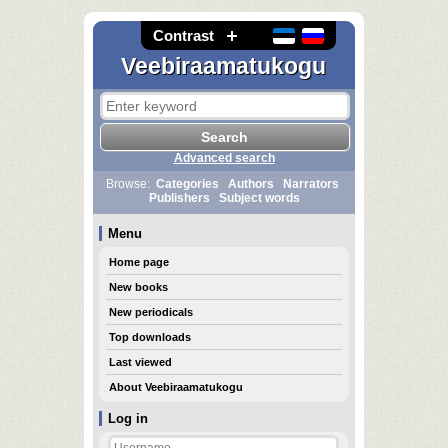
Contrast
Veebiraamatukogu
Advanced search
Browse:
Categories
Authors
Narrators
Publishers
Subject words
Menu
Home page
New books
New periodicals
Top downloads
Last viewed
About Veebiraamatukogu
Log in