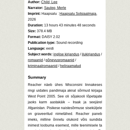
Author:
Child, Lee
Narrator:
Saulep, Merle
Imprint:
Haapsalu :
Haapsalu Sotsiaalmaja
,
2026
Duration:
13 hours 43 minutes 48 seconds
Size:
378.4 MB
Format:
DAISY 2.02
Publication type:
Sound recording
Language:
eesti
Subject words:
inglise kirjandus
/
ilukirjandus
/
romaanid
/
põnevusromaanid
/
kriminaalromaanid
/
heliraamatud
Summary
Reacher näeb ühes Wisconsini linnakeses
ringi uidates pandimaja aknal sõrmust kirjaga
West Point 2005. See oli sõjakooli lõpetajate
jaoks karm aastakäik – Iraak ja seejärel
Afganistan. Pisikese naistesõrmuse siseküljele
on graveeritud nimetähed. Reacher paneb
imeks, milline õnnetu olukord võis sundida
inimest loobuma esemest, mille teenimisele ta