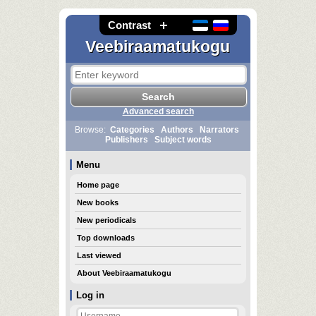
Contrast
Veebiraamatukogu
Advanced search
Browse:
Categories
Authors
Narrators
Publishers
Subject words
Menu
Home page
New books
New periodicals
Top downloads
Last viewed
About Veebiraamatukogu
Log in