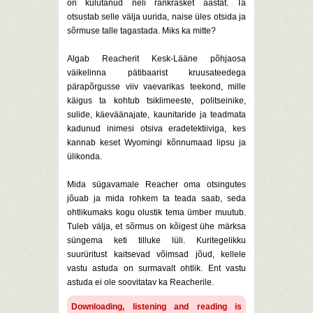
on kulutanud neli ränkrasket aastat. Ta
otsustab selle välja uurida, naise üles otsida ja
sõrmuse talle tagastada. Miks ka mitte?
Algab Reacherit Kesk-Lääne põhjaosa
väikelinna pätibaarist kruusateedega
pärapõrgusse viiv vaevarikas teekond, mille
käigus ta kohtub tsiklimeeste, politseinike,
sulide, käeväänajate, kaunitaride ja teadmata
kadunud inimesi otsiva eradetektiiviga, kes
kannab keset Wyomingi kõnnumaad lipsu ja
ülikonda.
Mida sügavamale Reacher oma otsingutes
jõuab ja mida rohkem ta teada saab, seda
ohtlikumaks kogu olustik tema ümber muutub.
Tuleb välja, et sõrmus on kõigest ühe märksa
süngema keti tilluke lüli. Kuritegelikku
suurüritust kaitsevad võimsad jõud, kellele
vastu astuda on surmavalt ohtlik. Ent vastu
astuda ei ole soovitatav ka Reacherile.
Downloading, listening and reading is