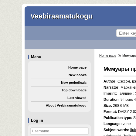
Veebiraamatukogu
Home page
Мемуары 
Menu
Home page
Мемуары пр
New books
Author:
Сэссон, Д
New periodicals
Narrator:
Маркачев
Top downloads
Imprint:
Таллинн :
Last viewed
Duration:
9 hours 4
About Veebiraamatukogu
Size:
268.6 MB
Format:
DAISY 2.0
Publication type:
S
Log in
Language:
vene
Subject words:
ilu