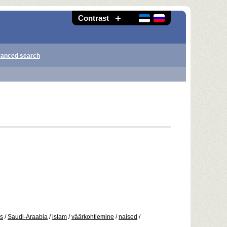
Contrast
anced search
s
/
Saudi-Araabia
/
islam
/
väärkohtlemine
/
naised
/