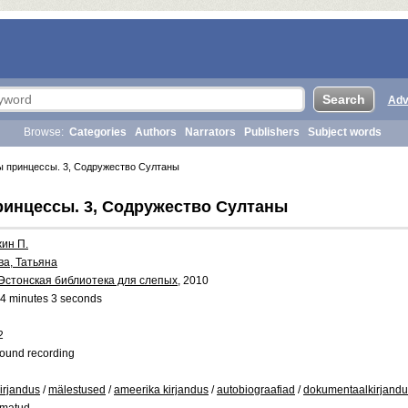
Adv
Browse:
Categories
Authors
Narrators
Publishers
Subject words
принцессы. 3, Содружество Султаны
инцессы. 3, Содружество Султаны
жин П.
а, Татьяна
Эстонская библиотека для слепых
, 2010
4 minutes 3 seconds
2
ound recording
kirjandus
/
mälestused
/
ameerika kirjandus
/
autobiograafiad
/
dokumentaalkirjandu