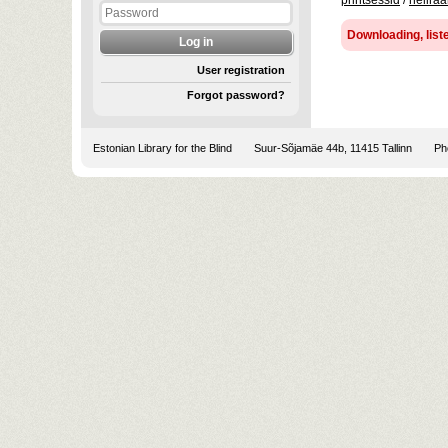
printsessid
/
helira
Downloading, liste
User registration
Forgot password?
Estonian Library for the Blind
Suur-Sõjamäe 44b, 11415 Tallinn
Pho