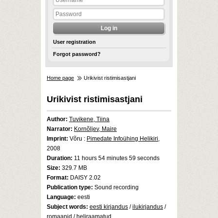
User registration
Forgot password?
Home page
Urikivist ristimisastjani
Urikivist ristimisastjani
Author:
Tuvikene, Tiina
Narrator:
Kornõljev, Maire
Imprint:
Võru :
Pimedate Infoühing Helikiri
,
2008
Duration:
11 hours 54 minutes 59 seconds
Size:
329.7 MB
Format:
DAISY 2.02
Publication type:
Sound recording
Language:
eesti
Subject words:
eesti kirjandus
/
ilukirjandus
/
romaanid
/
heliraamatud