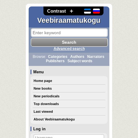
Contrast
Veebiraamatukogu
Advanced search
Browse:
Categories
Authors
Narrators
Publishers
Subject words
Menu
Home page
New books
New periodicals
Top downloads
Last viewed
About Veebiraamatukogu
Log in