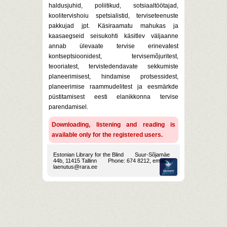
haldusjuhid, poliitikud, sotsiaaltöötajad,
koolitervishoiu spetsialistid, terviseteenuste
pakkujad jpt. Käsiraamatu mahukas ja
kaasaegseid seisukohti käsitlev väljaanne
annab ülevaate tervise erinevatest
kontseptsioonidest, tervisemõjuritest,
teooriatest, tervistedendavate sekkumiste
planeerimisest, hindamise protsessidest,
planeerimise raammudelitest ja eesmärkde
püstitamisest eesti elanikkonna tervise
parendamisel.
Downloading, listening and reading is
available only for the registered users.
Estonian Library for the Blind
Suur-Sõjamäe
44b, 11415 Tallinn
Phone: 674 8212, email:
laenutus@rara.ee