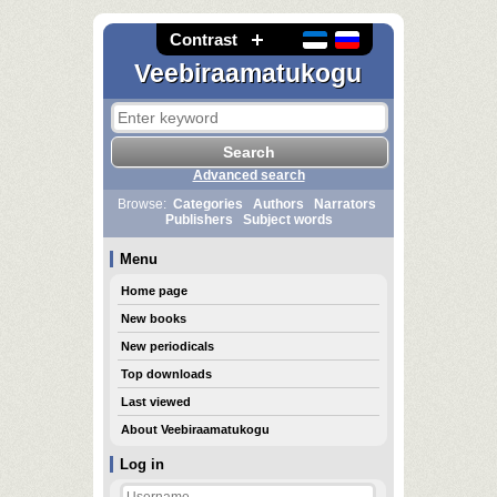
Contrast
Veebiraamatukogu
Advanced search
Browse:
Categories
Authors
Narrators
Publishers
Subject words
Menu
Home page
New books
New periodicals
Top downloads
Last viewed
About Veebiraamatukogu
Log in