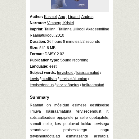
Author:
Kasmel, Anu
;
Lipand, Andrus
Narrator:
Vimberg, Kristel
Imprint:
Tallinn :
Tallinna Ülikooli Akadeemiline
Raamatukogu
, 2010
Duration:
26 hours 8 minutes 52 seconds
Size:
541.8 MB
Format:
DAISY 2.02
Publication type:
Sound recording
Language:
eesti
Subject words:
tervishoid
/
käsiraamatud
/
tervis
/
meditsiin
/
tervisekäitumine
/
tervisedendus
/
terviseõpetus
/
heliraamatud
Summary
Raamat on mõeldud esimese eestikeelse
ilmuva käsiraamatuna tervisedendust jt.
sotsiaalteadusi õppijatele ja selle õpetajatele,
samuti neile, kes puutuvad kokku tervisega
seonduvate protsessidega nagu
tervishoiutöötajad esmatasandi arstiabis,