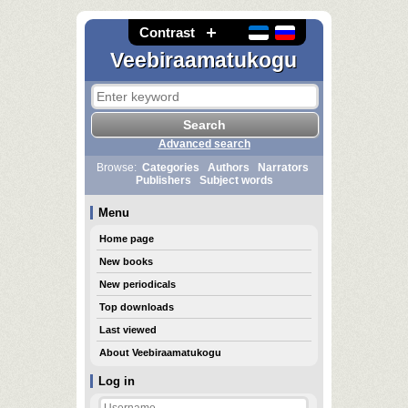
Contrast
Veebiraamatukogu
Advanced search
Browse:
Categories
Authors
Narrators
Publishers
Subject words
Menu
Home page
New books
New periodicals
Top downloads
Last viewed
About Veebiraamatukogu
Log in