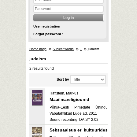
User registration
Forgot password?
Home page
Subject words
J
judaism
judaism
2 results found
Sort by
Hattstein, Markus
Maailmareligioonid
Põhja-Eesti Pimedate Ühingu
Vabatahtlikud Lugejad, 2011
Sound recording, DAISY 2.02
Seksuaalsus eri kultuurides