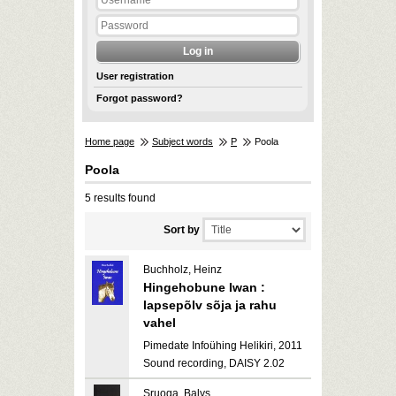
User registration
Forgot password?
Home page
Subject words
P
Poola
Poola
5 results found
Sort by
Buchholz, Heinz
Hingehobune Iwan :
lapsepõlv sõja ja rahu
vahel
Pimedate Infoühing Helikiri, 2011
Sound recording, DAISY 2.02
Sruoga, Balys