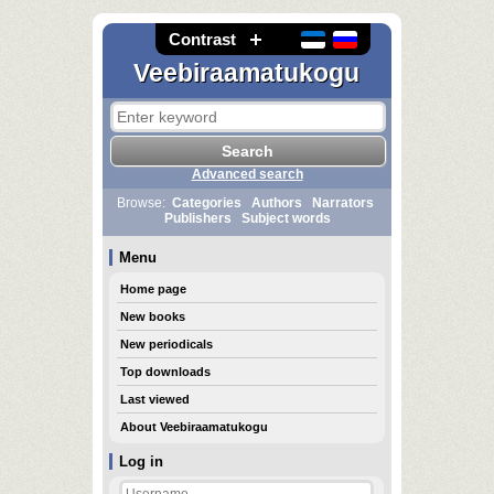
Contrast
Veebiraamatukogu
Advanced search
Browse:
Categories
Authors
Narrators
Publishers
Subject words
Menu
Home page
New books
New periodicals
Top downloads
Last viewed
About Veebiraamatukogu
Log in