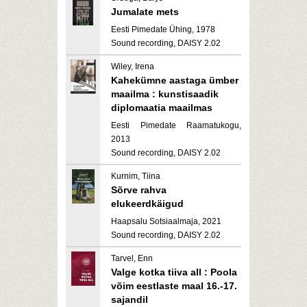
Jumalate mets
Eesti Pimedate Ühing, 1978
Sound recording, DAISY 2.02
Wiley, Irena
Kahekümne aastaga ümber
maailma : kunstisaadik
diplomaatia maailmas
Eesti Pimedate Raamatukogu,
2013
Sound recording, DAISY 2.02
Kurnim, Tiina
Sõrve rahva
elukeerdkäigud
Haapsalu Sotsiaalmaja, 2021
Sound recording, DAISY 2.02
Tarvel, Enn
Valge kotka tiiva all : Poola
võim eestlaste maal 16.-17.
sajandil