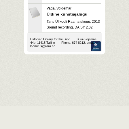
Vaga, Voldemar
Üldine kunstiajalugu
Tartu Ülikooli Raamatukogu, 2013
Sound recording, DAISY 2.02
Estonian Library for the Blind
Suur-Sõjamäe
44b, 11415 Tallinn
Phone: 674 8212, email:
laenutus@rara.ee