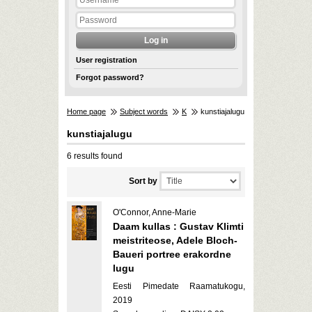
User registration
Forgot password?
Home page
Subject words
K
kunstiajalugu
kunstiajalugu
6 results found
Sort by
O'Connor, Anne-Marie
Daam kullas : Gustav Klimti
meistriteose, Adele Bloch-
Baueri portree erakordne
lugu
Eesti Pimedate Raamatukogu,
2019