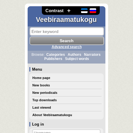
Contrast
Veebiraamatukogu
Advanced search
Browse:
Categories
Authors
Narrators
Publishers
Subject words
Menu
Home page
New books
New periodicals
Top downloads
Last viewed
About Veebiraamatukogu
Log in