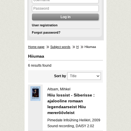
User registration
Forgot password?
Home page
Subject words
H
Hiiumaa
Hiiumaa
6 results found
Sort by
Aitsam, Mihkel
Hiiu lossist - Siberisse :
ajalooline romaan
legendaarseist Hiiu
mereröövleist
Pimedate Infoühing Helikiri, 2009
Sound recording, DAISY 2.02