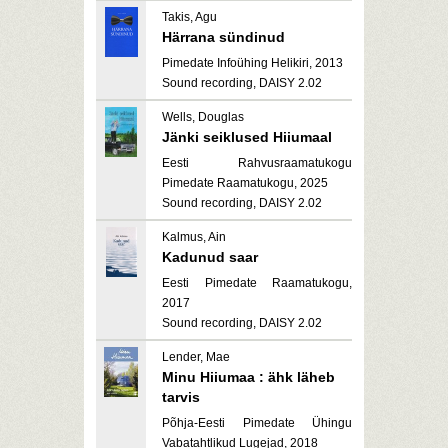
Takis, Agu
Härrana sündinud
Pimedate Infoühing Helikiri, 2013
Sound recording, DAISY 2.02
Wells, Douglas
Jänki seiklused Hiiumaal
Eesti Rahvusraamatukogu
Pimedate Raamatukogu, 2025
Sound recording, DAISY 2.02
Kalmus, Ain
Kadunud saar
Eesti Pimedate Raamatukogu,
2017
Sound recording, DAISY 2.02
Lender, Mae
Minu Hiiumaa : ähk läheb
tarvis
Põhja-Eesti Pimedate Ühingu
Vabatahtlikud Lugejad, 2018