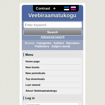
Contrast
Veebiraamatukogu
Advanced search
Browse:
Categories
Authors
Narrators
Publishers
Subject words
Menu
Home page
New books
New periodicals
Top downloads
Last viewed
About Veebiraamatukogu
Log in