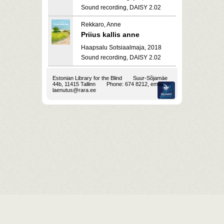
Sound recording, DAISY 2.02
Rekkaro, Anne
Priius kallis anne
Haapsalu Sotsiaalmaja, 2018
Sound recording, DAISY 2.02
Estonian Library for the Blind
Suur-Sõjamäe
44b, 11415 Tallinn
Phone: 674 8212, email:
laenutus@rara.ee