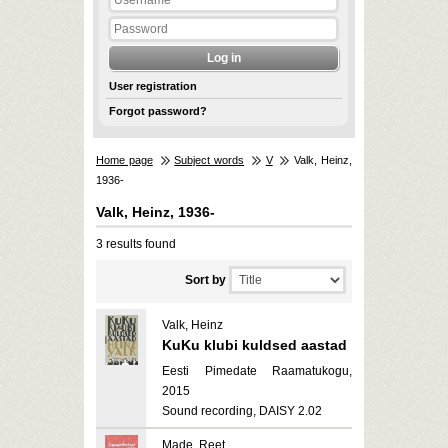
User registration
Forgot password?
Home page
Subject words
V
Valk, Heinz,
1936-
Valk, Heinz, 1936-
3 results found
Sort by
Valk, Heinz
KuKu klubi kuldsed aastad
Eesti Pimedate Raamatukogu,
2015
Sound recording, DAISY 2.02
Made, Reet