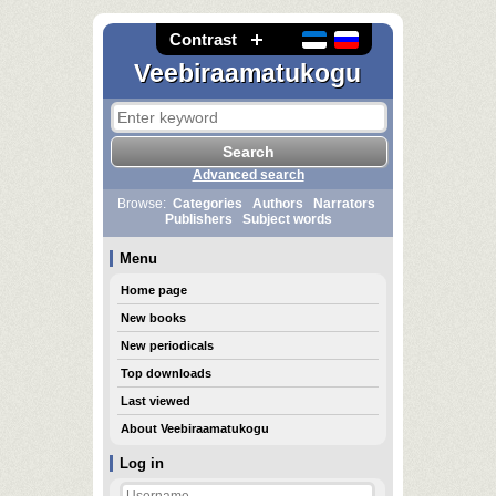
Contrast
Veebiraamatukogu
Advanced search
Browse:
Categories
Authors
Narrators
Publishers
Subject words
Menu
Home page
New books
New periodicals
Top downloads
Last viewed
About Veebiraamatukogu
Log in