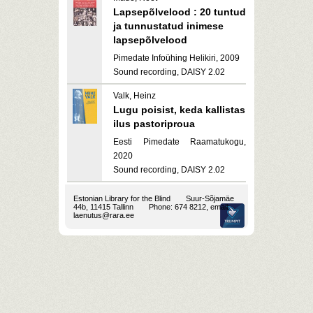
Lapsepõlvelood : 20 tuntud
ja tunnustatud inimese
lapsepõlvelood
Pimedate Infoühing Helikiri, 2009
Sound recording, DAISY 2.02
Valk, Heinz
Lugu poisist, keda kallistas
ilus pastoriproua
Eesti Pimedate Raamatukogu,
2020
Sound recording, DAISY 2.02
Estonian Library for the Blind
Suur-Sõjamäe
44b, 11415 Tallinn
Phone: 674 8212, email:
laenutus@rara.ee