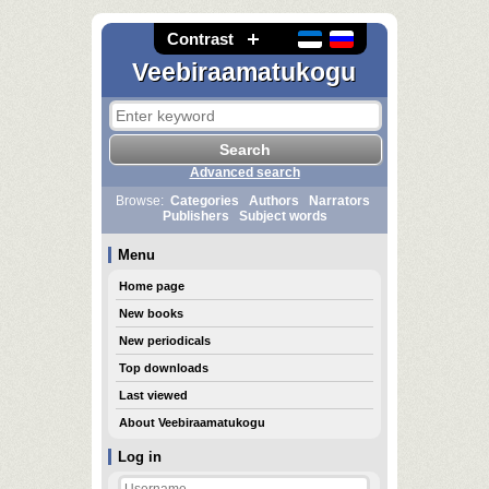
Contrast
Veebiraamatukogu
Advanced search
Browse:
Categories
Authors
Narrators
Publishers
Subject words
Menu
Home page
New books
New periodicals
Top downloads
Last viewed
About Veebiraamatukogu
Log in