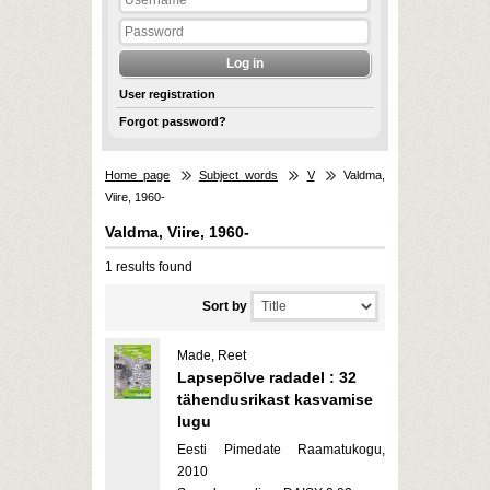
User registration
Forgot password?
Home page
Subject words
V
Valdma,
Viire, 1960-
Valdma, Viire, 1960-
1 results found
Sort by
Made, Reet
Lapsepõlve radadel : 32
tähendusrikast kasvamise
lugu
Eesti Pimedate Raamatukogu,
2010