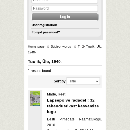
User registration
Forgot password?
Home page
Subject words
T
Tuulik, Ülo,
1940-
Tuulik, Ülo, 1940-
1 results found
Sort by
Made, Reet
Lapsepõlve radadel : 32
tähendusrikast kasvamise
lugu
Eesti Pimedate Raamatukogu,
2010