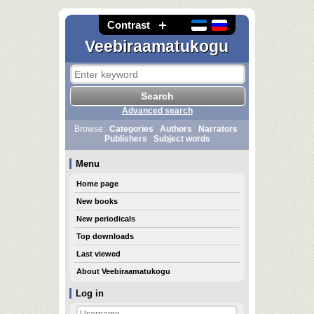
Contrast
Veebiraamatukogu
Advanced search
Browse:
Categories
Authors
Narrators
Publishers
Subject words
Menu
Home page
New books
New periodicals
Top downloads
Last viewed
About Veebiraamatukogu
Log in