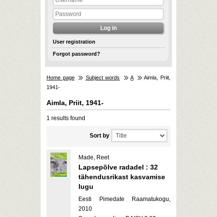
User registration
Forgot password?
Home page
Subject words
A
Aimla, Priit,
1941-
Aimla, Priit, 1941-
1 results found
Sort by
Made, Reet
Lapsepõlve radadel : 32
tähendusrikast kasvamise
lugu
Eesti Pimedate Raamatukogu,
2010