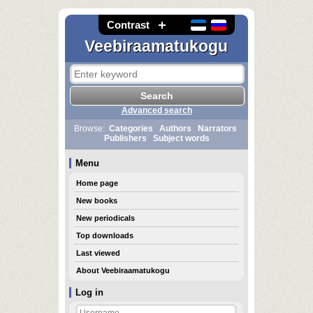
Contrast
Veebiraamatukogu
Advanced search
Browse:
Categories
Authors
Narrators
Publishers
Subject words
Menu
Home page
New books
New periodicals
Top downloads
Last viewed
About Veebiraamatukogu
Log in