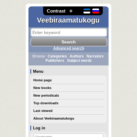
Contrast
Veebiraamatukogu
Advanced search
Browse:
Categories
Authors
Narrators
Publishers
Subject words
Menu
Home page
New books
New periodicals
Top downloads
Last viewed
About Veebiraamatukogu
Log in