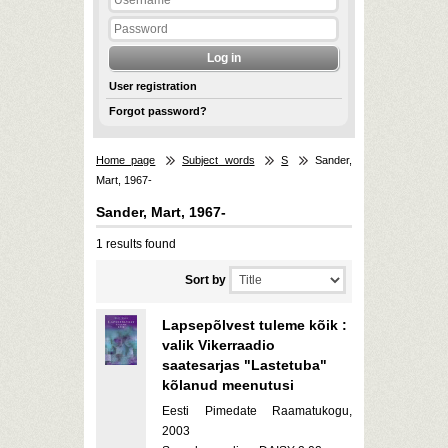
User registration
Forgot password?
Home page
Subject words
S
Sander,
Mart, 1967-
Sander, Mart, 1967-
1 results found
Sort by
Lapsepõlvest tuleme kõik :
valik Vikerraadio
saatesarjas "Lastetuba"
kõlanud meenutusi
Eesti Pimedate Raamatukogu,
2003