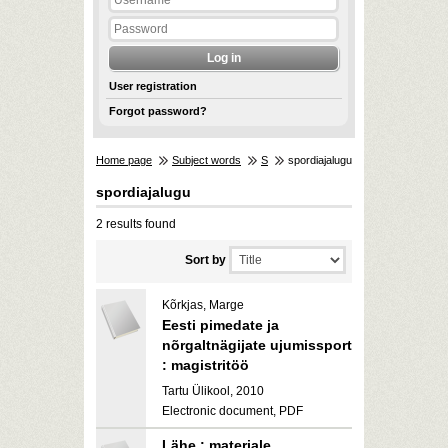
User registration
Forgot password?
Home page
Subject words
S
spordiajalugu
spordiajalugu
2 results found
Sort by
Kõrkjas, Marge
Eesti pimedate ja
nõrgaltnägijate ujumissport
: magistritöö
Tartu Ülikool, 2010
Electronic document, PDF
Lähe : materjale