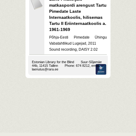
matkaspordi arengust Tartu
Pimedate Laste
Internaatkoolis, hilisemas
Tartu II Eriinternaatkoolis a.
1961-1969
Põhja-Eesti Pimedate Ühingu
Vabatahtlikud Lugejad, 2011
Sound recording, DAISY 2.02
Estonian Library for the Blind
Suur-Sõjamäe
44b, 11415 Tallinn
Phone: 674 8212, email:
laenutus@rara.ee