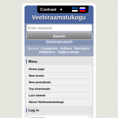
Contrast
Veebiraamatukogu
Advanced search
Browse:
Categories
Authors
Narrators
Publishers
Subject words
Menu
Home page
New books
New periodicals
Top downloads
Last viewed
About Veebiraamatukogu
Log in