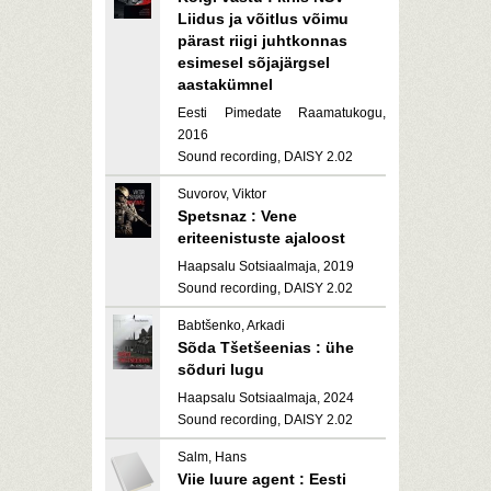
Liidus ja võitlus võimu
pärast riigi juhtkonnas
esimesel sõjajärgsel
aastakümnel
Eesti Pimedate Raamatukogu,
2016
Sound recording, DAISY 2.02
Suvorov, Viktor
Spetsnaz : Vene
eriteenistuste ajaloost
Haapsalu Sotsiaalmaja, 2019
Sound recording, DAISY 2.02
Babtšenko, Arkadi
Sõda Tšetšeenias : ühe
sõduri lugu
Haapsalu Sotsiaalmaja, 2024
Sound recording, DAISY 2.02
Salm, Hans
Viie luure agent : Eesti