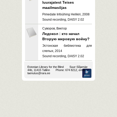
luurajatest Teises
maailmasõjas
Pimedate Infoühing Helikiri, 2008
Sound recording, DAISY 2.02
Суворов, Виктор
Ледокол : кто начал
Вторую мировую войну?
Эстонская библиотека для
слепых, 2014
Sound recording, DAISY 2.02
Estonian Library for the Blind
Suur-Sõjamäe
44b, 11415 Tallinn
Phone: 674 8212, email:
laenutus@rara.ee