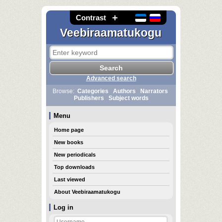
Contrast
Veebiraamatukogu
Advanced search
Browse:
Categories
Authors
Narrators
Publishers
Subject words
Menu
Home page
New books
New periodicals
Top downloads
Last viewed
About Veebiraamatukogu
Log in