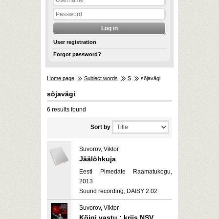
User registration
Forgot password?
Home page
Subject words
S
sõjavägi
sõjavägi
6 results found
Sort by
Suvorov, Viktor
Jäälõhkuja
Eesti Pimedate Raamatukogu,
2013
Sound recording, DAISY 2.02
Suvorov, Viktor
Kõigi vastu : kriis NSV