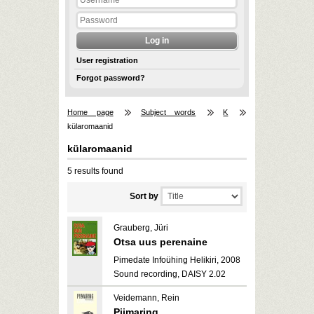
User registration
Forgot password?
Home page
Subject words
K
külaromaanid
külaromaanid
5 results found
Sort by
Grauberg, Jüri
Otsa uus perenaine
Pimedate Infoühing Helikiri, 2008
Sound recording, DAISY 2.02
Veidemann, Rein
Piimaring