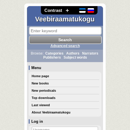
Contrast
Veebiraamatukogu
Advanced search
Browse:
Categories
Authors
Narrators
Publishers
Subject words
Menu
Home page
New books
New periodicals
Top downloads
Last viewed
About Veebiraamatukogu
Log in