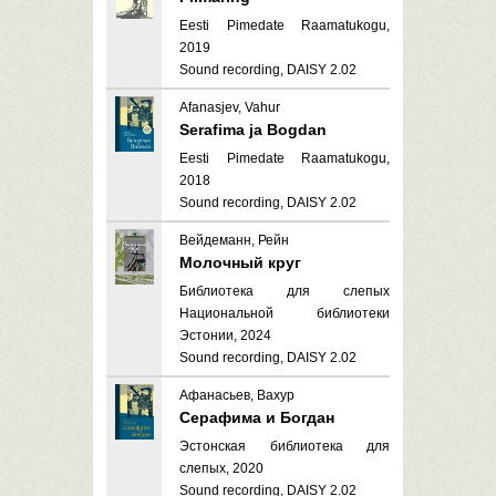
Eesti Pimedate Raamatukogu,
2019
Sound recording, DAISY 2.02
Afanasjev, Vahur
Serafima ja Bogdan
Eesti Pimedate Raamatukogu,
2018
Sound recording, DAISY 2.02
Вейдеманн, Рейн
Молочный круг
Библиотека для слепых
Национальной библиотеки
Эстонии, 2024
Sound recording, DAISY 2.02
Афанасьев, Вахур
Серафима и Богдан
Эстонская библиотека для
слепых, 2020
Sound recording, DAISY 2.02