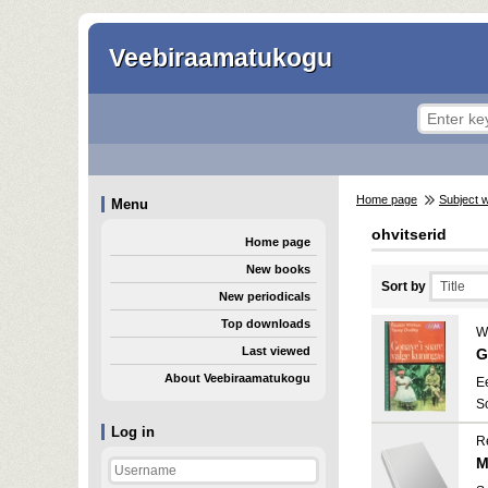
Veebiraamatukogu
Home page
Subject 
Menu
ohvitserid
Home page
New books
Sort by
New periodicals
Top downloads
Wi
Last viewed
G
About Veebiraamatukogu
E
S
Log in
Re
M