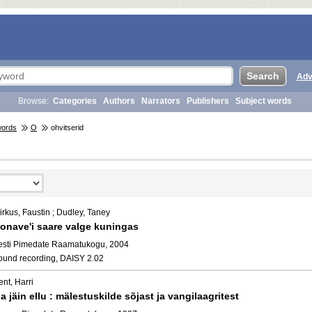
Adv
Browse:
Categories
Authors
Narrators
Publishers
Subject words
words
O
ohvitserid
rkus, Faustin ; Dudley, Taney
onave'i saare valge kuningas
esti Pimedate Raamatukogu, 2004
ound recording, DAISY 2.02
nt, Harri
a jäin ellu : mälestuskilde sõjast ja vangilaagritest