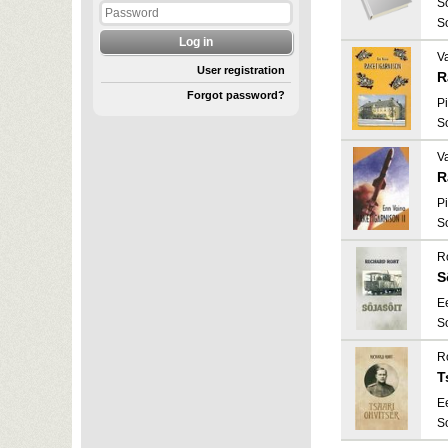
S
S
V
User registration
R
Forgot password?
Pi
S
V
R
Pi
S
R
S
E
S
R
T
E
S