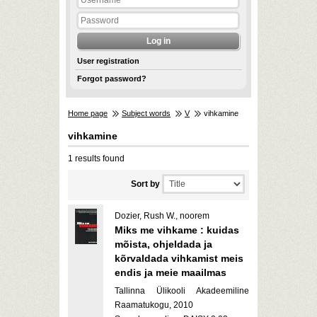
User registration
Forgot password?
Home page
Subject words
V
vihkamine
vihkamine
1 results found
Sort by
Dozier, Rush W., noorem
Miks me vihkame : kuidas
mõista, ohjeldada ja
kõrvaldada vihkamist meis
endis ja meie maailmas
Tallinna Ülikooli Akadeemiline
Raamatukogu, 2010