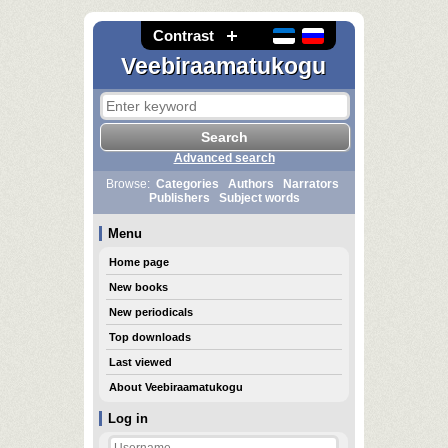
Contrast
Veebiraamatukogu
Advanced search
Browse:
Categories
Authors
Narrators
Publishers
Subject words
Menu
Home page
New books
New periodicals
Top downloads
Last viewed
About Veebiraamatukogu
Log in