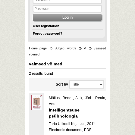
User registration
Forgot password?
Home page
Subject words
V
vaimsed
võimed
vaimsed võimed
2 results found
Sort by
Mõttus, Rene ; Allik, Jüri ; Realo,
Anu
Intelligentsuse
psühholoogia
Tartu Ülikooli Kirjastus, 2011
Electronic document, PDF