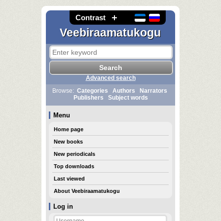
Contrast
Veebiraamatukogu
Advanced search
Browse:
Categories
Authors
Narrators
Publishers
Subject words
Menu
Home page
New books
New periodicals
Top downloads
Last viewed
About Veebiraamatukogu
Log in