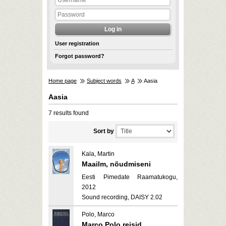
User registration
Forgot password?
Home page
Subject words
A
Aasia
Aasia
7 results found
Sort by
Kala, Martin
Maailm, nõudmiseni
Eesti Pimedate Raamatukogu,
2012
Sound recording, DAISY 2.02
Polo, Marco
Marco Polo reisid