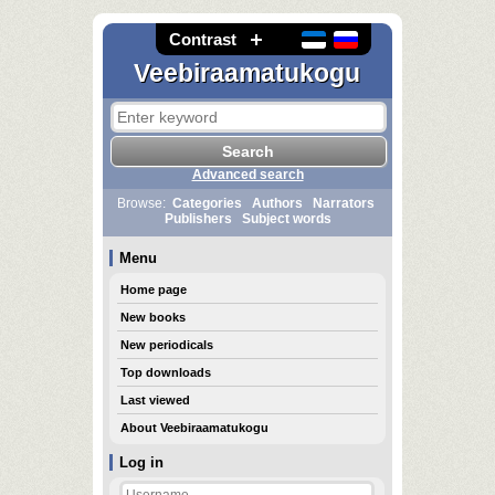
Contrast
Veebiraamatukogu
Advanced search
Browse:
Categories
Authors
Narrators
Publishers
Subject words
Menu
Home page
New books
New periodicals
Top downloads
Last viewed
About Veebiraamatukogu
Log in