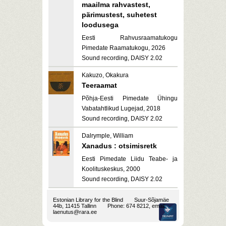
maailma rahvastest,
pärimustest, suhetest
loodusega
Eesti Rahvusraamatukogu
Pimedate Raamatukogu, 2026
Sound recording, DAISY 2.02
Kakuzo, Okakura
Teeraamat
Põhja-Eesti Pimedate Ühingu
Vabatahtlikud Lugejad, 2018
Sound recording, DAISY 2.02
Dalrymple, William
Xanadus : otsimisretk
Eesti Pimedate Liidu Teabe- ja
Koolituskeskus, 2000
Sound recording, DAISY 2.02
Estonian Library for the Blind
Suur-Sõjamäe
44b, 11415 Tallinn
Phone: 674 8212, email:
laenutus@rara.ee