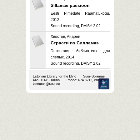
Sillamäe passioon
Eesti Pimedate Raamatukogu,
2012
Sound recording, DAISY 2.02
Хвостов, Андрей
Страсти по Силламяэ
Эстонская библиотека для
слепых, 2014
Sound recording, DAISY 2.02
Estonian Library for the Blind
Suur-Sõjamäe
44b, 11415 Tallinn
Phone: 674 8212, email:
laenutus@rara.ee