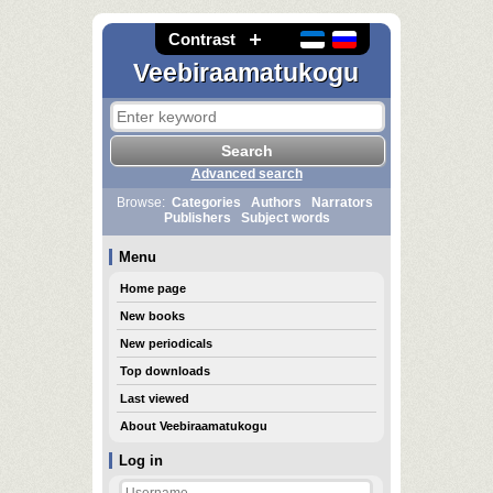
Contrast
Veebiraamatukogu
Advanced search
Browse:
Categories
Authors
Narrators
Publishers
Subject words
Menu
Home page
New books
New periodicals
Top downloads
Last viewed
About Veebiraamatukogu
Log in