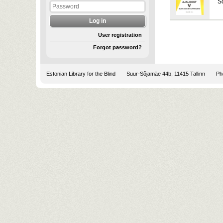
S
User registration
Forgot password?
Estonian Library for the Blind
Suur-Sõjamäe 44b, 11415 Tallinn
Pho