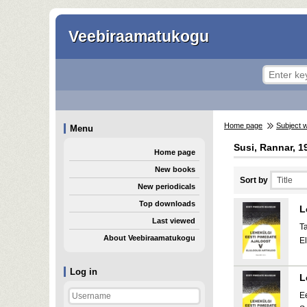
Veebiraamatukogu
Home page
Subject 
Menu
Susi, Rannar, 1
Home page
New books
Sort by
New periodicals
Top downloads
L
Last viewed
T
About Veebiraamatukogu
E
Log in
L
E