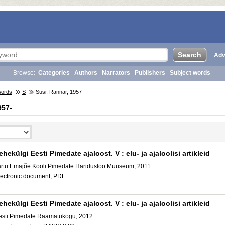
Adv
Browse:
Categories
Authors
Narrators
Publishers
Subject words
words
S
Susi, Rannar, 1957-
957-
ehekülgi Eesti Pimedate ajaloost. V : elu- ja ajaloolisi artikleid
artu Emajõe Kooli Pimedate Haridusloo Muuseum, 2011
lectronic document, PDF
ehekülgi Eesti Pimedate ajaloost. V : elu- ja ajaloolisi artikleid
esti Pimedate Raamatukogu, 2012