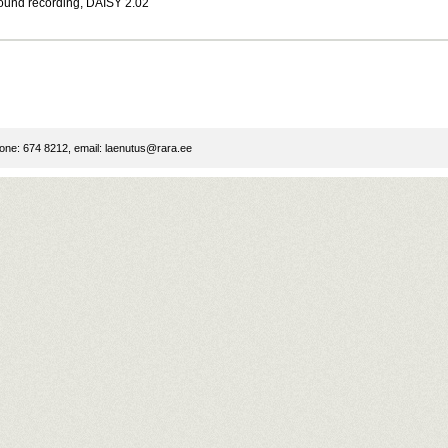
ound recording, DAISY 2.02
ne: 674 8212, email:
laenutus@rara.ee