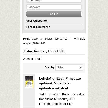
User registration
Forgot password?
Home page
Subject words
T
Tisler,
August, 1896-1968
Tisler, August, 1896-1968
2 results found
Sort by
Lehekülgi Eesti Pimedate
ajaloost. V : elu- ja
ajaloolisi artikleid
Tartu Emajõe Kooli Pimedate
Haridusloo Muuseum, 2011
Electronic document, PDF