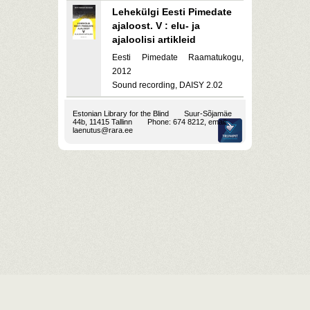
Lehekülgi Eesti Pimedate
ajaloost. V : elu- ja
ajaloolisi artikleid
Eesti Pimedate Raamatukogu,
2012
Sound recording, DAISY 2.02
Estonian Library for the Blind
Suur-Sõjamäe
44b, 11415 Tallinn
Phone: 674 8212, email:
laenutus@rara.ee