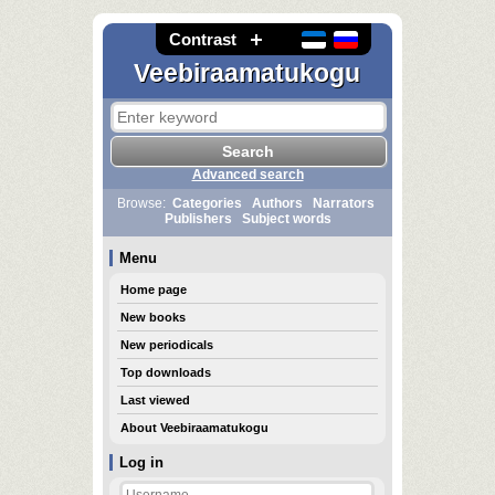
Contrast
Veebiraamatukogu
Advanced search
Browse:
Categories
Authors
Narrators
Publishers
Subject words
Menu
Home page
New books
New periodicals
Top downloads
Last viewed
About Veebiraamatukogu
Log in