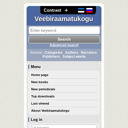
Contrast
Veebiraamatukogu
Advanced search
Browse:
Categories
Authors
Narrators
Publishers
Subject words
Menu
Home page
New books
New periodicals
Top downloads
Last viewed
About Veebiraamatukogu
Log in