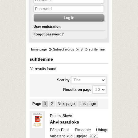
User registration
Forgot password?
Home page
Subject words
S
suhtlemine
suhtlemine
31 results found
Sort by
Results on page
Page
1
2
Next page
Last page
Peters, Steve
Ahviparadoks
Põhja-Eesti Pimedate Ühingu
Vabatahtlikud Lugejad, 2021