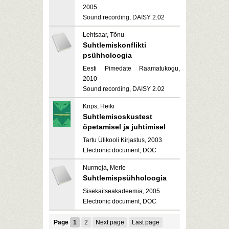
2005
Sound recording, DAISY 2.02
Lehtsaar, Tõnu
Suhtlemiskonflikti
psühholoogia
Eesti Pimedate Raamatukogu,
2010
Sound recording, DAISY 2.02
Krips, Heiki
Suhtlemisoskustest
õpetamisel ja juhtimisel
Tartu Ülikooli Kirjastus, 2003
Electronic document, DOC
Nurmoja, Merle
Suhtlemispsühholoogia
Sisekaitseakadeemia, 2005
Electronic document, DOC
Page
1
2
Next page
Last page