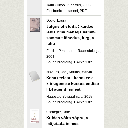
Tartu Ülikooli Kirjastus, 2008
Electronic document, PDF
Doyle, Laura
Julgus alistuda : kuidas
leida oma mehega samm-
sammult lähedus, kirg ja
rahu
Eesti Pimedate Raamatukogu,
2004
Sound recording, DAISY 2.02
Navarro, Joe ; Karlins, Marvin
Kehakeelest : kehakeele
kiirlugemise kursus endise
FBI agendi sulest
Haapsalu Sotsiaalmaja, 2015
Sound recording, DAISY 2.02
Carnegie, Dale
Kuidas võita sõpru ja
mõjutada inimesi