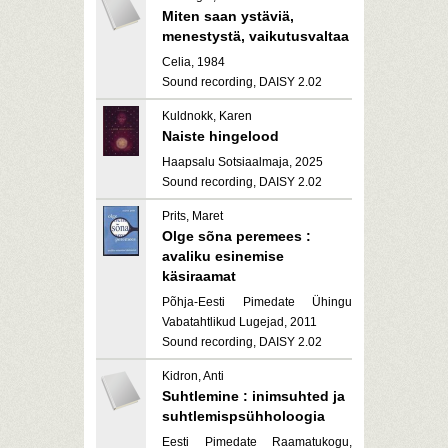
Miten saan ystäviä,
menestystä, vaikutusvaltaa
Celia, 1984
Sound recording, DAISY 2.02
Kuldnokk, Karen
Naiste hingelood
Haapsalu Sotsiaalmaja, 2025
Sound recording, DAISY 2.02
Prits, Maret
Olge sõna peremees :
avaliku esinemise
käsiraamat
Põhja-Eesti Pimedate Ühingu
Vabatahtlikud Lugejad, 2011
Sound recording, DAISY 2.02
Kidron, Anti
Suhtlemine : inimsuhted ja
suhtlemispsühholoogia
Eesti Pimedate Raamatukogu,