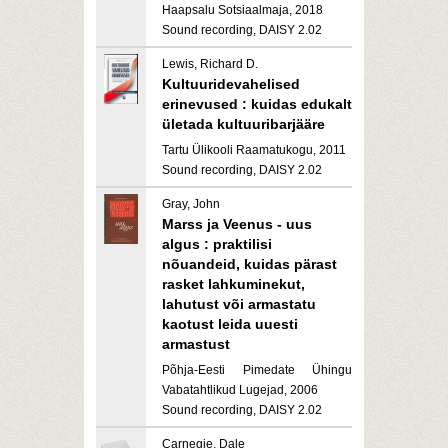
Haapsalu Sotsiaalmaja, 2018
Sound recording, DAISY 2.02
Lewis, Richard D.
Kultuuridevahelised
erinevused : kuidas edukalt
ületada kultuuribarjääre
Tartu Ülikooli Raamatukogu, 2011
Sound recording, DAISY 2.02
Gray, John
Marss ja Veenus - uus
algus : praktilisi
nõuandeid, kuidas pärast
rasket lahkuminekut,
lahutust või armastatu
kaotust leida uuesti
armastust
Põhja-Eesti Pimedate Ühingu
Vabatahtlikud Lugejad, 2006
Sound recording, DAISY 2.02
Carnegie, Dale