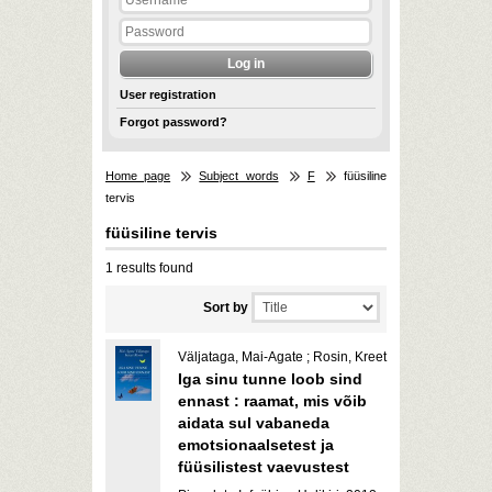
User registration
Forgot password?
Home page
Subject words
F
füüsiline
tervis
füüsiline tervis
1 results found
Sort by
Väljataga, Mai-Agate ; Rosin, Kreet
Iga sinu tunne loob sind
ennast : raamat, mis võib
aidata sul vabaneda
emotsionaalsetest ja
füüsilistest vaevustest