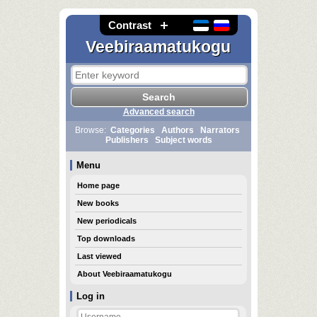
Contrast
Veebiraamatukogu
Advanced search
Browse:
Categories
Authors
Narrators
Publishers
Subject words
Menu
Home page
New books
New periodicals
Top downloads
Last viewed
About Veebiraamatukogu
Log in