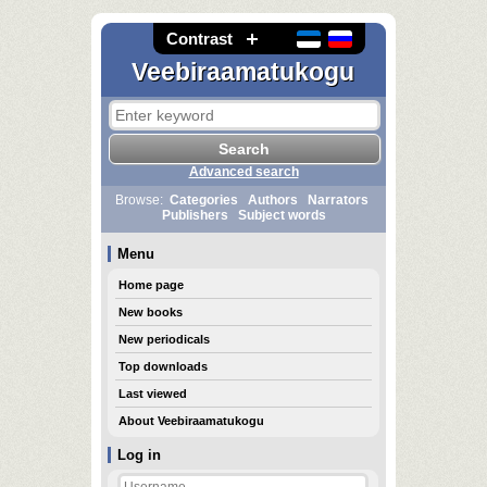
Contrast
Veebiraamatukogu
Advanced search
Browse:
Categories
Authors
Narrators
Publishers
Subject words
Menu
Home page
New books
New periodicals
Top downloads
Last viewed
About Veebiraamatukogu
Log in