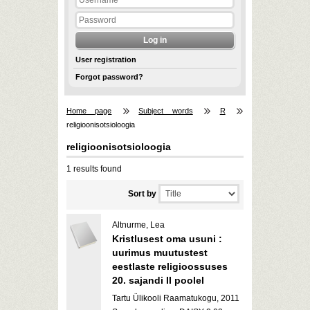
User registration
Forgot password?
Home page
Subject words
R
religioonisotsioloogia
religioonisotsioloogia
1 results found
Sort by
Altnurme, Lea
Kristlusest oma usuni :
uurimus muutustest
eestlaste religioossuses
20. sajandi II poolel
Tartu Ülikooli Raamatukogu, 2011