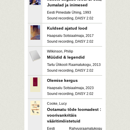
Jumalad ja inimesed
Eesti Pimedate Ühing, 1993
Sound recording, DAISY 2.02
Kuldsed ajatud lood
Haapsalu Sotsiaalmaja, 2017
Sound recording, DAISY 2.02
Wilkinson, Philip
Müüdid & legendid
Tartu Ülikooli Raamatukogu, 2013
Sound recording, DAISY 2.02
Olemise kergus
Haapsalu Sotsiaalmaja, 2023
Sound recording, DAISY 2.02
Cooke, Lucy
Ootamatu tõde loomadest :
voorivankritäis
vääritimõistetuid
Eesti Rahvusraamatukogu