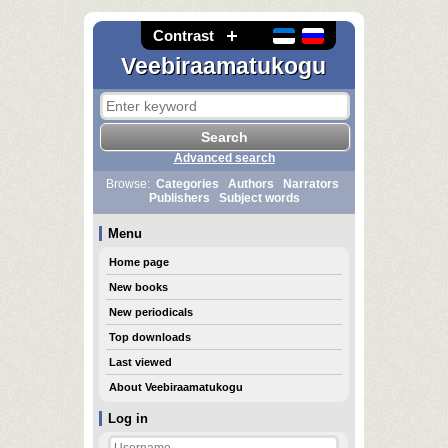
Contrast
Veebiraamatukogu
Advanced search
Browse:
Categories
Authors
Narrators
Publishers
Subject words
Menu
Home page
New books
New periodicals
Top downloads
Last viewed
About Veebiraamatukogu
Log in