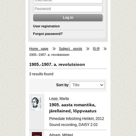
User registration
Forgot password?
Home page
Subject words
[0-9]
1905.-1907. a. revolutsioon
1905.-1907. a. revolutsioon
3 results found
Sort by
Lepp, Marta
1905. aasta romantika,
järellained, lõppvaatus
Pimedate Infoühing Helikiri, 2012
Sound recording, DAISY 2.02
Aitsam, Mihkel