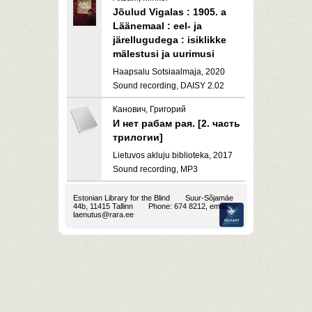
Jõulud Vigalas : 1905. a
Läänemaal : eel- ja
järellugudega : isiklikke
mälestusi ja uurimusi
Haapsalu Sotsiaalmaja, 2020
Sound recording, DAISY 2.02
Канович, Григорий
И нет рабам рая. [2. часть
трилогии]
Lietuvos akluju biblioteka, 2017
Sound recording, MP3
Estonian Library for the Blind
Suur-Sõjamäe
44b, 11415 Tallinn
Phone: 674 8212, email:
laenutus@rara.ee