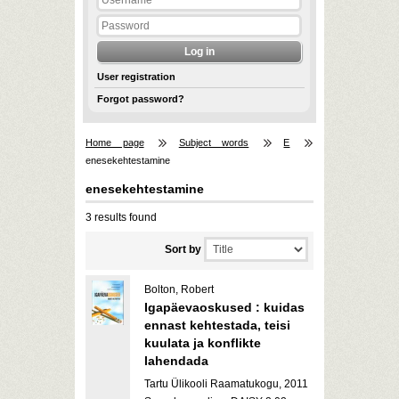
User registration
Forgot password?
Home page
Subject words
E
enesekehtestamine
enesekehtestamine
3 results found
Sort by
Bolton, Robert
Igapäevaoskused : kuidas
ennast kehtestada, teisi
kuulata ja konflikte
lahendada
Tartu Ülikooli Raamatukogu, 2011