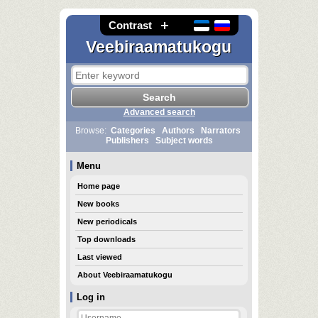
Contrast
Veebiraamatukogu
Advanced search
Browse:
Categories
Authors
Narrators
Publishers
Subject words
Menu
Home page
New books
New periodicals
Top downloads
Last viewed
About Veebiraamatukogu
Log in