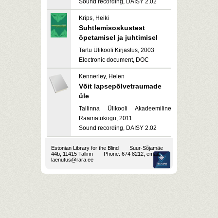
Sound recording, DAISY 2.02
Krips, Heiki
Suhtlemisoskustest
õpetamisel ja juhtimisel
Tartu Ülikooli Kirjastus, 2003
Electronic document, DOC
Kennerley, Helen
Võit lapsepõlvetraumade
üle
Tallinna Ülikooli Akadeemiline
Raamatukogu, 2011
Sound recording, DAISY 2.02
Estonian Library for the Blind
Suur-Sõjamäe
44b, 11415 Tallinn
Phone: 674 8212, email:
laenutus@rara.ee