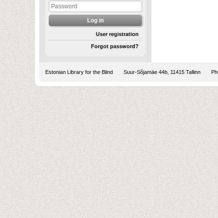
User registration
Forgot password?
Estonian Library for the Blind
Suur-Sõjamäe 44b, 11415 Tallinn
Pho