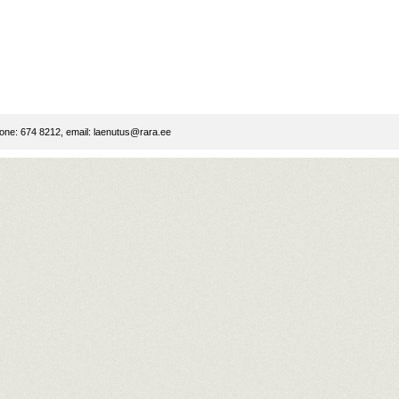
ne: 674 8212, email:
laenutus@rara.ee