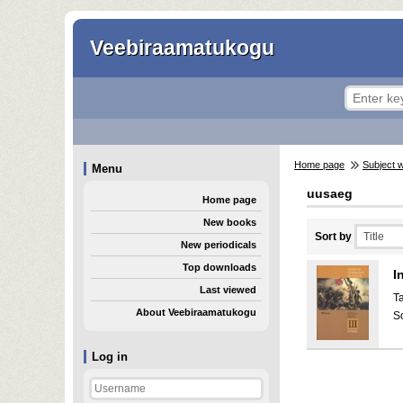
Veebiraamatukogu
Home page
Subject 
Menu
uusaeg
Home page
New books
Sort by
New periodicals
Top downloads
I
Last viewed
T
About Veebiraamatukogu
S
Log in