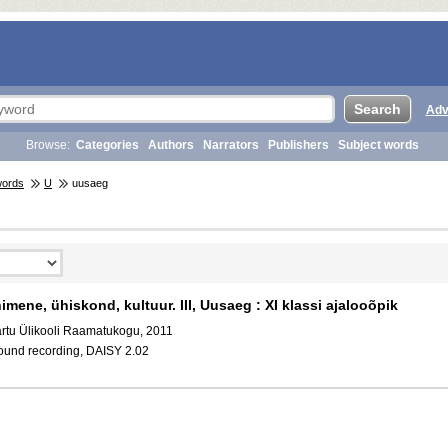
Adv
Browse:
Categories
Authors
Narrators
Publishers
Subject words
words
U
uusaeg
nimene, ühiskond, kultuur. III, Uusaeg : XI klassi ajalooõpik
artu Ülikooli Raamatukogu, 2011
ound recording, DAISY 2.02