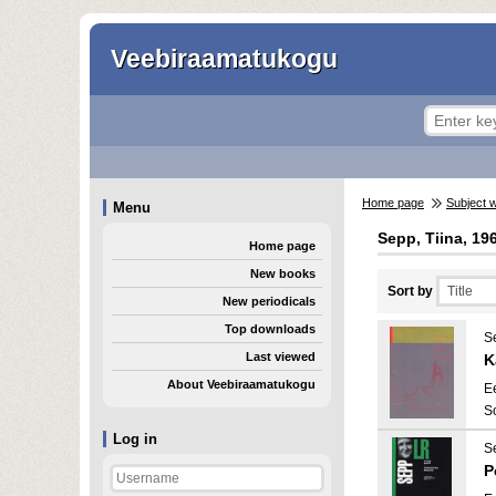
Veebiraamatukogu
Home page
Subject 
Menu
Sepp, Tiina, 19
Home page
New books
Sort by
New periodicals
Top downloads
S
Last viewed
K
About Veebiraamatukogu
E
S
Log in
S
P