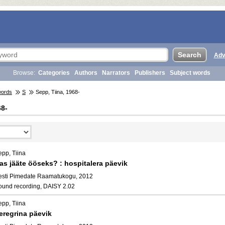
Adv
Browse:
Categories
Authors
Narrators
Publishers
Subject words
words
S
Sepp, Tiina, 1968-
68-
epp, Tiina
as jääte ööseks? : hospitalera päevik
esti Pimedate Raamatukogu, 2012
ound recording, DAISY 2.02
epp, Tiina
eregrina päevik