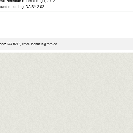
esti Pimedate Raamatukogu, 2012
ound recording, DAISY 2.02
ne: 674 8212, email:
laenutus@rara.ee