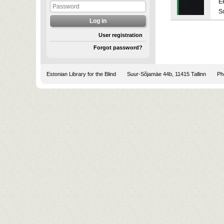
E
S
User registration
Forgot password?
Estonian Library for the Blind
Suur-Sõjamäe 44b, 11415 Tallinn
Pho